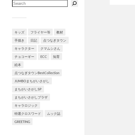
キッズ
フライヤー等
教材
手描き
日記
点つなぎタウン
キャラクター
クマムシさん
チョコーギー
ECC
知育
絵本
点つなぎタウンBestCollection
JUMBOまちがいさがし
まちがいさがしSP
まちがいさがしプラザ
キャラロジック
特選クロスワード
ムック誌
GREETING