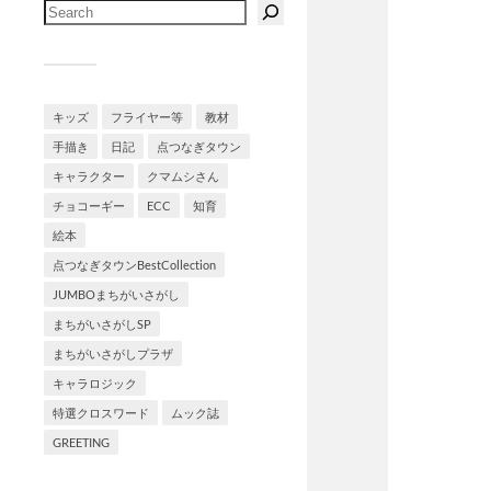
キッズ
フライヤー等
教材
手描き
日記
点つなぎタウン
キャラクター
クマムシさん
チョコーギー
ECC
知育
絵本
点つなぎタウンBestCollection
JUMBOまちがいさがし
まちがいさがしSP
まちがいさがしプラザ
キャラロジック
特選クロスワード
ムック誌
GREETING