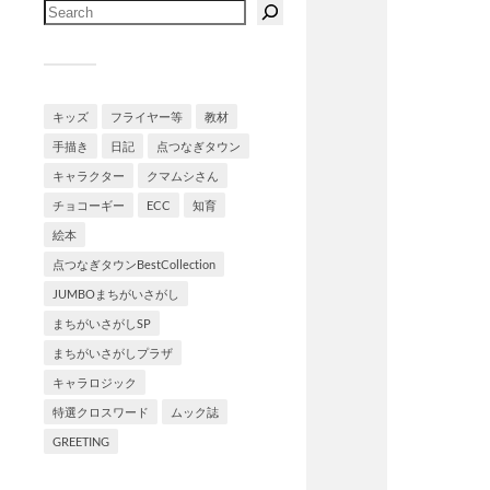
キッズ
フライヤー等
教材
手描き
日記
点つなぎタウン
キャラクター
クマムシさん
チョコーギー
ECC
知育
絵本
点つなぎタウンBestCollection
JUMBOまちがいさがし
まちがいさがしSP
まちがいさがしプラザ
キャラロジック
特選クロスワード
ムック誌
GREETING